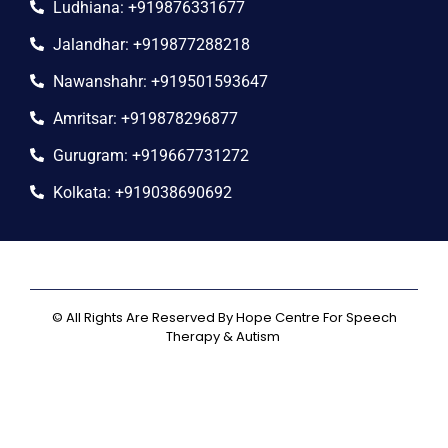
Ludhiana: +919876331677
Jalandhar: +919877288218
Nawanshahr: +919501593647
Amritsar: +919878296877
Gurugram: +919667731272
Kolkata: +919038690692
© All Rights Are Reserved By Hope Centre For Speech
Therapy & Autism