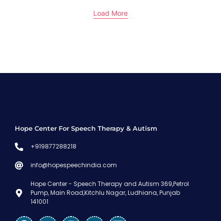
Load More
Hope Center For Speech Therapy & Autism
+919877288218
info@hopespeechindia.com
Hope Center - Speech Therapy and Autism 369,Petrol
Pump, Main Road,Kitchlu Nagar, Ludhiana, Punjab
141001