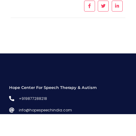
Hope Center For Speech Therapy & Autism
+919877288218
info@hopespeechindia.com
Hope Center - Speech Therapy and Autism 369,Petrol
Pump, Main Road,Kitchlu Nagar, Ludhiana, Punjab
141001