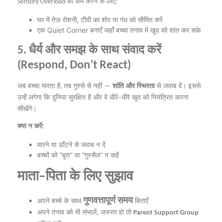
को
कम
करने
के
लिए
Sensory Overload
:
घर
में
तेज़
रोशनी
टीवी
का
शोर
या
गंध
को
सीमित
करें
,
एक
बनाएँ
जहाँ
बच्चा
तनाव
में
खुद
को
शांत
कर
सके
Quiet Corner
धैर्य
और
समझ
के
साथ
संवाद
करें
5.
(Respond, Don’t React)
जब
बच्चा
मारता
है
तब
गुस्से
से
नहीं
शांति
और
स्थिरता
से
जवाब
दें।
इससे
,
—
उन्हें
लगेगा
कि
दुनिया
सुरक्षित
है
और
वे
धीरे
धीरे
खुद
को
नियंत्रित
करना
–
सीखेंगे।
क्या
न
करें
:
मारने
या
डाँटने
से
जवाब
न
दें
बच्चों
को
बुरा
या
गुस्सैल
न
कहें
“
”
“
”
माता
पिता
के
लिए
सुझाव
–
गुणवत्तापूर्ण
समय
बच्चे
के
साथ
बिताएँ
अपने
अपने
तनाव
को
भी
संभालें,
जरुरत
हो
तो
Parent Support Group