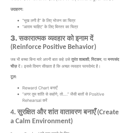
उदाहरण
:
भूख
लगी
है
के
लिए
भोजन
का
चित्र
“
”
आराम
चाहिए
के
लिए
बिस्तर
का
चित्र
“
”
सकारात्मक
व्यवहार
को
इनाम
दें
3.
(Reinforce Positive Behavior)
जब
भी
बच्चा
बिना
मारे
अपनी
बात
कहे
उसे
तुरंत
शाबाशी
स्टिकर
या
मनपसंद
,
,
चीज़
दें।
इससे
दिमाग
सीखता
है
कि
अच्छा
व्यवहार
फायदेमंद
है।
टूल
:
बनाएँ
Reward Chart
अगर
तुम
शांति
से
कहोगे
तो
जैसी
बातों
से
“
,
….”
Positive
करें
Rehearsal
सुरक्षित
और
शांत
वातावरण
बनाएँ
4.
(Create
a Calm Environment)