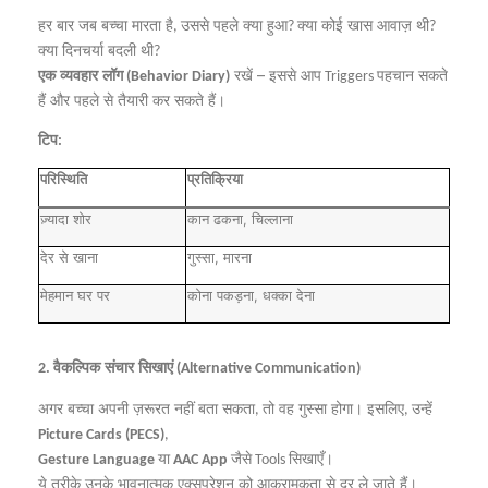
हर
बार
जब
बच्चा
मारता
है
उससे
पहले
क्या
हुआ
क्या
कोई
खास
आवाज़
थी
,
?
?
क्या
दिनचर्या
बदली
थी
?
एक
व्यवहार
लॉग
रखें
इससे
आप
पहचान
सकते
–
(Behavior Diary)
Triggers
हैं
और
पहले
से
तैयारी
कर
सकते
हैं।
टिप
:
परिस्थिति
प्रतिक्रिया
ज़्यादा
शोर
कान
ढकना
चिल्लाना
,
देर
से
खाना
गुस्सा
मारना
,
मेहमान
घर
पर
कोना
पकड़ना
धक्का
देना
,
वैकल्पिक
संचार
सिखाएं
2.
(Alternative Communication)
अगर
बच्चा
अपनी
ज़रूरत
नहीं
बता
सकता
तो
वह
गुस्सा
होगा।
इसलिए
उन्हें
,
,
Picture Cards (PECS)
,
या
जैसे
सिखाएँ।
Gesture Language
AAC App
Tools
ये
तरीके
उनके
भावनात्मक
एक्सप्रेशन
को
आक्रामकता
से
दूर
ले
जाते
हैं।