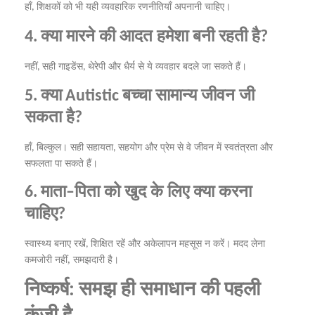
हाँ
शिक्षकों
को
भी
यही
व्यवहारिक
रणनीतियाँ
अपनानी
चाहिए।
,
क्या
मारने
की
आदत
हमेशा
बनी
रहती
है
4.
?
नहीं
सही
गाइडेंस
थेरेपी
और
धैर्य
से
ये
व्यवहार
बदले
जा
सकते
हैं।
,
,
क्या
बच्चा
सामान्य
जीवन
जी
5.
Autistic
सकता
है
?
हाँ
बिल्कुल।
सही
सहायता
सहयोग
और
प्रेम
से
वे
जीवन
में
स्वतंत्रता
और
,
,
सफलता
पा
सकते
हैं।
माता
पिता
को
खुद
के
लिए
क्या
करना
6.
–
चाहिए
?
स्वास्थ्य
बनाए
रखें
शिक्षित
रहें
और
अकेलापन
महसूस
न
करें।
मदद
लेना
,
कमजोरी
नहीं
,
समझदारी
है।
निष्कर्ष
समझ
ही
समाधान
की
पहली
:
कुंजी
है