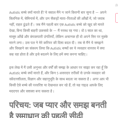
B
बच्चे
क्यों
मारते
हैं
ये
सवाल
मैंने
न
जाने
कितनी
बार
सुना
है
अपने
Autistic
?
—
क्लिनिक
में
सेमिनार्स
में
और
उन
सैकड़ों
माता
पिताओं
की
आँखों
में
जो
जवाब
,
,
–
,
नहीं
राहत
ढूंढते
हैं।
जब
मैंने
पहली
बार
एक
बच्चे
को
खुद
को
मारते
,
Autistic
देखा
बिना
किसी
बाहरी
उकसावे
के
मैं
स्तब्ध
रह
गया।
वो
साल
का
था
,
—
5
,
मासूम
आँखें
और
कंपकपाती
उंगलियाँ
लेकिन
अचानक
ही
वो
अपने
सिर
पर
मुक्के
,
मारने
लगा।
उस
पल
ने
मेरे
करियर
की
दिशा
बदल
दी।
तब
से
मैंने
ये
समझने
और
सिखाने
का
संकल्प
लिया
कि
बच्चों
का
ये
व्यवहार
वास्तव
में
क्या
Autistic
कह
रहा
होता
है
और
इसे
बदलने
के
लिए
हमें
क्या
करना
चाहिए।
इस
लेख
में
मैं
उसी
अनुभव
और
वर्षों
की
समझ
के
आधार
पर
साझा
कर
रहा
हूँ
कि
बच्चे
क्यों
मारते
हैं
और
किन
असरदार
तरीकों
से
उनके
व्यवहार
को
Autistic
,
5
संवेदनशीलता
विज्ञान
और
सहानुभूति
के
साथ
बदला
जा
सकता
है।
अगर
आप
भी
,
किसी
ऐसे
बच्चे
की
परवरिश
या
देखभाल
कर
रहे
हैं
तो
यह
गाइड
आपके
लिए
,
मददगार
और
सशक्त
बना
सकता
है।
परिचय
जब
प्यार
और
समझ
बनती
:
है
समाधान
की
पहली
सीढ़ी