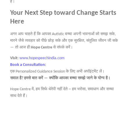
हैं।
Your Next Step toward Change Starts
Here
अगर
आप
चाहते
हैं
कि
आपका
बच्चा
अपनी
भावनाओं
को
समझ
सके
Autistic
,
मारने
जैसे
व्यवहार
को
पीछे
छोड़
सके
और
एक
सुरक्षित
संतुलित
जीवन
जी
सके
,
तो
आज
ही
से
संपर्क
करें।
—
Hope Centre
Visit:
www.hopespeechindia.com
Book a Consultation
:
एक
के
लिए
अभी
अपॉइंटमेंट
लें।
Personalized Guidance Session
सवाल
है
हमसे
बात
करें
क्योंकि
आपका
बच्चा
समझे
जाने
के
योग्य
है।
?
—
में
हम
सिर्फ
थेरेपी
नहीं
देते
हम
भरोसा
समाधान
और
सच्चा
–
Hope Centre
,
,
साथ
देते
हैं।