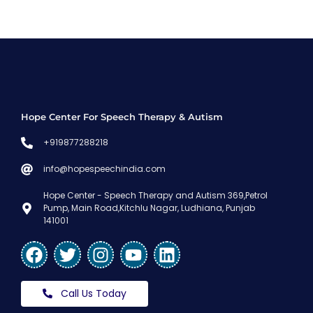
Hope Center For Speech Therapy & Autism
+919877288218
info@hopespeechindia.com
Hope Center - Speech Therapy and Autism 369,Petrol
Pump, Main Road,Kitchlu Nagar, Ludhiana, Punjab
141001
Call Us Today