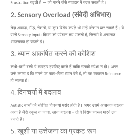
बढ़ती
है
जो
मारने
जैसे
व्यवहार
में
बदल
सकती
है।
Frustration
—
संवेदी
अधिभार
2. Sensory Overload (
)
तेज़
आवाज़
भीड़
रोशनी
या
कुछ
विशेष
कपड़े
भी
उन्हें
परेशान
कर
सकते
हैं।
ये
,
,
,
सारी
दिमाग
को
परेशान
कर
सकती
हैं
जिससे
वे
अचानक
Sensory Inputs
,
आक्रामक
हो
सकते
हैं।
ध्यान
आकर्षित
करने
की
कोशिश
3.
कभी
कभी
बच्चे
ये
व्यवहार
इसलिए
करते
हैं
ताकि
उनकी
उपेक्षा
न
हो।
अगर
–
उन्हें
लगता
है
कि
मारने
पर
माता
पिता
ध्यान
देते
हैं
तो
यह
व्यवहार
–
,
Reinforce
हो
सकता
है।
दिनचर्या
में
बदलाव
4.
बच्चों
को
संरचित
दिनचर्या
पसंद
होती
है।
अगर
उसमें
अचानक
बदलाव
Autistic
आता
है
जैसे
स्कूल
ना
जाना
खाना
बदलना
तो
वे
विरोध
स्वरूप
मारने
लग
–
,
सकते
हैं।
खुशी
या
उत्तेजना
का
प्रकट
रूप
5.