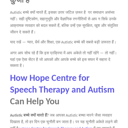
बच्चे
क्यों
मारते
हैं
इसका
उत्तर
जटिल
ज़रूर
है
पर
समाधान
असंभव
Autistic
,
नहीं।
सही
दृष्टिकोण
सहानुभूति
और
वैज्ञानिक
रणनीतियों
से
आप
न
सिर्फ
उनके
,
आक्रामक
व्यवहार
को
बदल
सकते
हैं
बल्कि
उन्हें
एक
सुरक्षित
खुश
और
संतुलित
,
,
जीवन
दे
सकते
हैं।
याद
रखें
प्यार
धैर्य
और
शिक्षा
एक
बच्चे
की
सबसे
बड़ी
ज़रूरत
हैं।
—
,
,
Autistic
अगर
आप
सोच
रहे
हैं
कि
इस
प्रक्रिया
में
आप
अकेले
तो
नहीं
रहेंगे
तो
नहीं।
—
यहां
एक
ऐसा
सेंटर
है
जो
आपको
और
आपके
बच्चे
को
इस
सफर
में
सहारा
दे
सकता
है।
How Hope Centre for
Speech Therapy and Autism
Can Help You
बच्चे
क्यों
मारते
हैं
जब
आपका
बच्चा
मारने
जैसा
व्यवहार
Autistic
?
Autistic
दिखाता
है
तो
हर
दिन
एक
चुनौती
बन
जाता
है।
पर
यह
चुनौती
अकेले
लड़ने
की
,