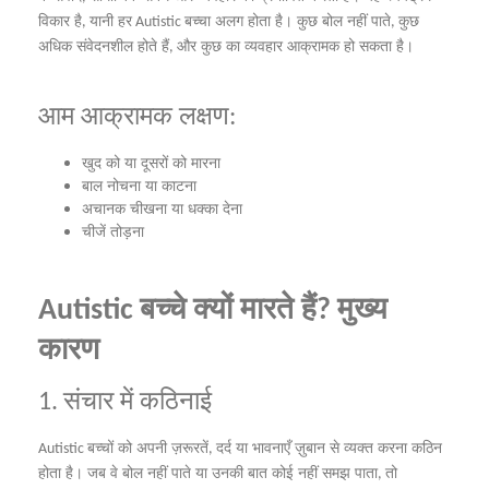
विकार
है
यानी
हर
बच्चा
अलग
होता
है।
कुछ
बोल
नहीं
पाते
कुछ
,
Autistic
,
अधिक
संवेदनशील
होते
हैं
और
कुछ
का
व्यवहार
आक्रामक
हो
सकता
है।
,
आम
आक्रामक
लक्षण
:
को
या
दूसरों
को
मारना
खुद
बाल
नोचना
या
काटना
अचानक
चीखना
या
धक्का
देना
चीजें
तोड़ना
बच्चे
क्यों
मारते
हैं
मुख्य
Autistic
?
कारण
संचार
में
कठिनाई
1.
बच्चों
को
अपनी
ज़रूरतें
दर्द
या
भावनाएँ
ज़ुबान
से
व्यक्त
करना
कठिन
Autistic
,
होता
है।
जब
वे
बोल
नहीं
पाते
या
उनकी
बात
कोई
नहीं
समझ
पाता
तो
,