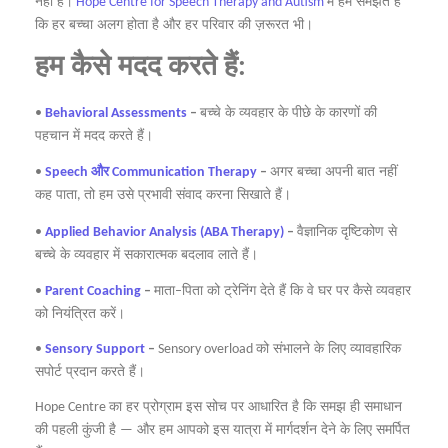
नहीं
है।
में
हम
समझते
हैं
Hope Centre for Speech Therapy and Autism
कि
हर
बच्चा
अलग
होता
है
और
हर
परिवार
की
ज़रूरत
भी।
हम
कैसे
मदद
करते
हैं
:
बच्चे
के
व्यवहार
के
पीछे
के
कारणों
की
•
Behavioral Assessments
–
पहचान
में
मदद
करते
हैं।
और
अगर
बच्चा
अपनी
बात
नहीं
•
Speech
Communication Therapy
–
कह
पाता
तो
हम
उसे
प्रभावी
संवाद
करना
सिखाते
हैं।
,
वैज्ञानिक
दृष्टिकोण
से
•
Applied Behavior Analysis (ABA Therapy)
–
बच्चे
के
व्यवहार
में
सकारात्मक
बदलाव
लाते
हैं।
माता
पिता
को
ट्रेनिंग
देते
हैं
कि
वे
घर
पर
कैसे
व्यवहार
•
Parent Coaching
–
–
को
नियंत्रित
करें।
को
संभालने
के
लिए
व्यावहारिक
•
Sensory Support
–
Sensory overload
सपोर्ट
प्रदान
करते
हैं।
का
हर
प्रोग्राम
इस
सोच
पर
आधारित
है
कि
समझ
ही
समाधान
Hope Centre
की
पहली
कुंजी
है
और
हम
आपको
इस
यात्रा
में
मार्गदर्शन
देने
के
लिए
समर्पित
—