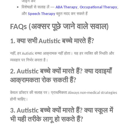
जॉइन
करें
विशेषज्ञों
से
सलाह
लें
—
,
,
ABA Therapy
Occupational Therapy
और
बहुत
मदद
कर
सकते
हैं
Speech Therapy
अक्सर
पूछे
जाने
वाले
सवाल
FAQs (
)
क्या
सभी
बच्चे
मारते
हैं
1.
Autistic
?
नहीं
हर
बच्चा
आक्रामक
नहीं
होता।
यह
हर
व्यक्ति
की
स्थिति
और
,
Autistic
व्यवहार
पर
निर्भर
करता
है।
बच्चे
क्यों
मारते
हैं
क्या
दवाइयाँ
2. Autistic
?
आक्रामकता
रोक
सकती
हैं
?
केवल
डॉक्टर
की
सलाह
पर।
प्राथमिकता
Always non-medical strategies
होनी
चाहिए।
बच्चे
क्यों
मारते
हैं
क्या
स्कूल
में
3. Autistic
?
भी
यही
तरीके
लागू
हो
सकते
हैं
?