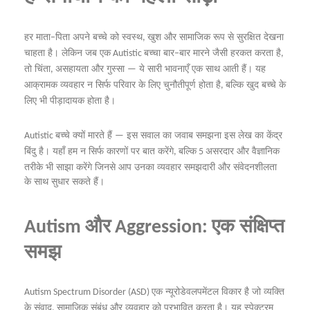
हर
माता
पिता
अपने
बच्चे
को
स्वस्थ
खुश
और
सामाजिक
रूप
से
सुरक्षित
देखना
–
,
चाहता
है।
लेकिन
जब
एक
बच्चा
बार
बार
मारने
जैसी
हरकत
करता
है
Autistic
–
,
तो
चिंता
असहायता
और
गुस्सा
ये
सारी
भावनाएँ
एक
साथ
आती
हैं।
यह
,
—
आक्रामक
व्यवहार
न
सिर्फ
परिवार
के
लिए
चुनौतीपूर्ण
होता
है
बल्कि
खुद
बच्चे
के
,
लिए
भी
पीड़ादायक
होता
है।
बच्चे
क्यों
मारते
हैं
इस
सवाल
का
जवाब
समझना
इस
लेख
का
केंद्र
Autistic
—
बिंदु
है।
यहाँ
हम
न
सिर्फ
कारणों
पर
बात
करेंगे
बल्कि
असरदार
और
वैज्ञानिक
,
5
तरीके
भी
साझा
करेंगे
जिनसे
आप
उनका
व्यवहार
समझदारी
और
संवेदनशीलता
के
साथ
सुधार
सकते
हैं।
और
एक
संक्षिप्त
Autism
Aggression:
समझ
एक
न्यूरोडेवलपमेंटल
विकार
है
जो
व्यक्ति
Autism Spectrum Disorder (ASD)
के
संवाद
सामाजिक
संबंध
और
व्यवहार
को
प्रभावित
करता
है।
यह
स्पेक्ट्रम
,