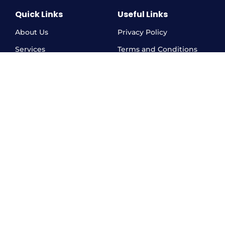
Quick Links
Useful Links
About Us
Privacy Policy
Services
Terms and Conditions
Branches
Support
Appointment
FAQ
Blog
Contact Us
Branches Contact
Ludhiana: +919876631677
Ludhiana: +919876331677
Jalandhar: +919877288218
Nawanshahr: +919501593647